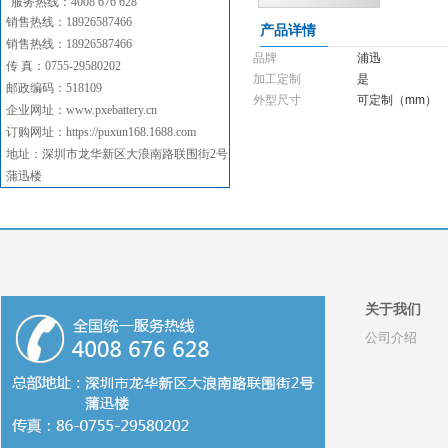
服务热线：4008 676 628
销售热线：18926587466
产品详情
销售热线：18926587466
品牌
浦迅
传 真：0755-29580202
加工定制
是
邮政编码：518109
外型尺寸
可定制（mm）
企业网址：www.pxebattery.cn
订购网址：
https://puxun168.1688.com
地址：深圳市龙华新区大浪南路联围街2号
蒲迅楼
关于我们
公司介绍