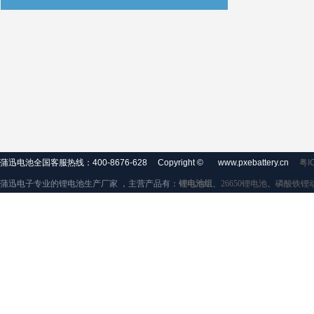
蒲迅电池全国客服热线：400-8676-628
Copyright ©
www.pxebattery.cn
粤I
蒲迅电子专业的锂电池生产厂家 ，主营产品有：
锂电池组
、
26650锂电池
、
磷酸铁锂